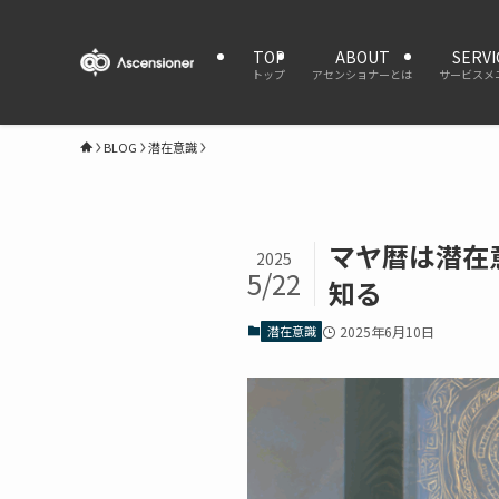
TOP
ABOUT
SERVI
トップ
アセンショナーとは
サービスメ
BLOG
潜在意識
マヤ暦は潜在
2025
5/22
知る
潜在意識
2025年6月10日