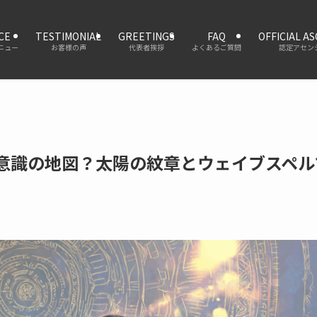
CE
TESTIMONIAL
GREETINGS
FAQ
OFFICIAL A
ニュー
お客様の声
代表者挨拶
よくあるご質問
認定アセン
意識の地図？太陽の紋章とウェイブスペル